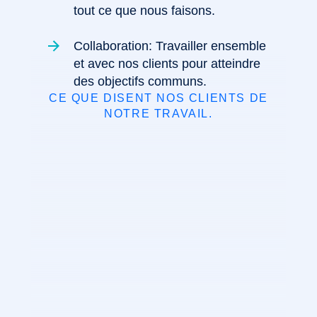
tout ce que nous faisons.
Collaboration: Travailler ensemble
et avec nos clients pour atteindre
des objectifs communs.
CE QUE DISENT NOS CLIENTS DE
NOTRE TRAVAIL.
Guy-Marin KAMANDJI
Féli
SEVEN CONSULTING - CEO
SEVEN C
Nous avons choisi LYM Sarl
L’hébergem
pour la création de notre site
est rapide 
internet et nous sommes
techni
extrêmement satisfaits du
disponible 
résultat. Leur équipe a été
recommand
réactive, professionnelle et a su