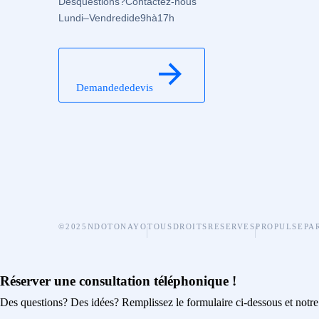
Des questions ? Contactez-nous
Lundi – Vendredi de 9 h à 17 h
Demande de devis
© 2025 NDOTONAYO
TOUS DROITS RESERVES
PROPULSE PA
Réserver une consultation téléphonique !
Des questions? Des idées? Remplissez le formulaire ci-dessous et notre 